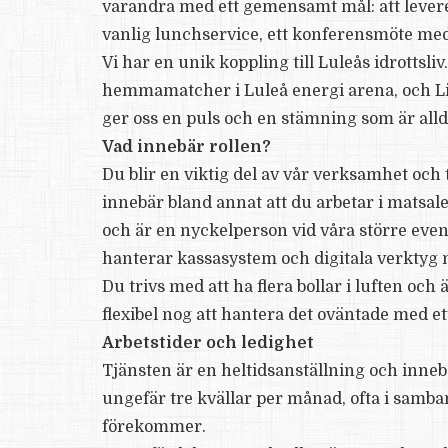
varandra med ett gemensamt mål: att leverera
vanlig lunchservice, ett konferensmöte med 
Vi har en unik koppling till Luleås idrottsli
hemmamatcher i Luleå energi arena, och Li
ger oss en puls och en stämning som är allde
Vad innebär rollen?
Du blir en viktig del av vår verksamhet och 
innebär bland annat att du arbetar i matsa
och är en nyckelperson vid våra större eve
hanterar kassasystem och digitala verktyg 
Du trivs med att ha flera bollar i luften och 
flexibel nog att hantera det oväntade med et
Arbetstider och ledighet
Tjänsten är en heltidsanställning och inneb
ungefär tre kvällar per månad, ofta i samb
förekommer.