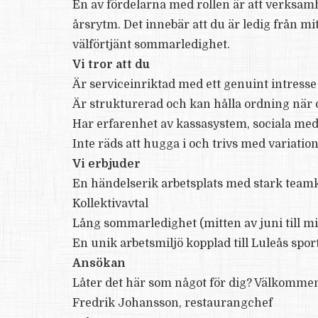
En av fördelarna med rollen är att verksamh
årsrytm. Det innebär att du är ledig från mit
välförtjänt sommarledighet.
Vi tror att du
Är serviceinriktad med ett genuint intresse
Är strukturerad och kan hålla ordning när 
Har erfarenhet av kassasystem, sociala medi
Inte räds att hugga i och trivs med variati
Vi erbjuder
En händelserik arbetsplats med stark team
Kollektivavtal
Lång sommarledighet (mitten av juni till mi
En unik arbetsmiljö kopplad till Luleås spor
Ansökan
Låter det här som något för dig? Välkommen 
Fredrik Johansson, restaurangchef