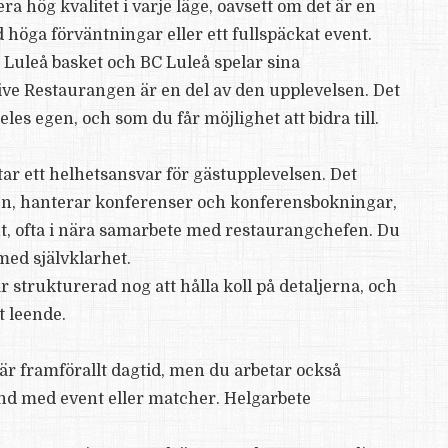
 hög kvalitet i varje läge, oavsett om det är en
höga förväntningar eller ett fullspäckat event.
v. Luleå basket och BC Luleå spelar sina
ve Restaurangen är en del av den upplevelsen. Det
les egen, och som du får möjlighet att bidra till.
tar ett helhetsansvar för gästupplevelsen. Det
len, hanterar konferenser och konferensbokningar,
nt, ofta i nära samarbete med restaurangchefen. Du
med självklarhet.
är strukturerad nog att hålla koll på detaljerna, och
t leende.
är framförallt dagtid, men du arbetar också
and med event eller matcher. Helgarbete