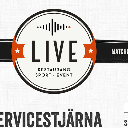
MATCH
S
servicestjärna
e
S