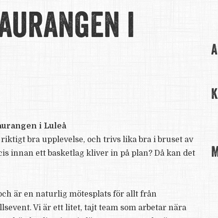
taurangen i
A
K
taurangen i Luleå
iktigt bra upplevelse, och trivs lika bra i bruset av
M
s innan ett basketlag kliver in på plan? Då kan det
ch är en naturlig mötesplats för allt från
sevent. Vi är ett litet, tajt team som arbetar nära