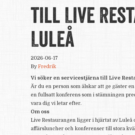
till Live Res
Luleå
2026-06-17
By
Fredrik
Vi söker en servicestjärna till Live Res
Är du en person som älskar att ge gäster en r
en fullsatt konferens som i stämningen preci
vara dig vi letar efter.
Om oss
Live Restaurangen ligger i hjärtat av Luleå o
affärsluncher och konferenser till stora kväll