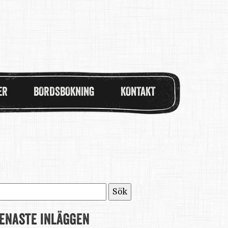
ER
BORDSBOKNING
KONTAKT
ök
fter:
enaste inläggen