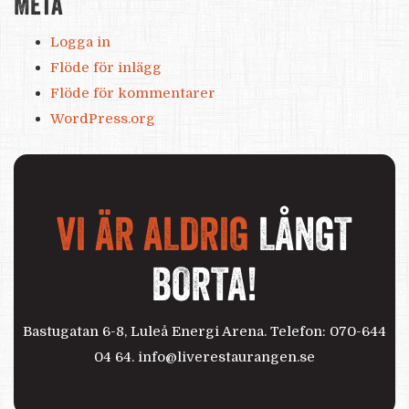
Meta
Logga in
Flöde för inlägg
Flöde för kommentarer
WordPress.org
VI ÄR ALDRIG
LÅNGT
BORTA!
Bastugatan 6-8, Luleå Energi Arena. Telefon: 070-644
04 64.
info@liverestaurangen.se