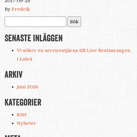
2017-09-28
By
Fredrik
Sök
efter:
Senaste inläggen
Vi söker en servicestjärna till Live Restaurangen
i Luleå
Arkiv
juni 2026
Kategorier
Kött
Nyheter