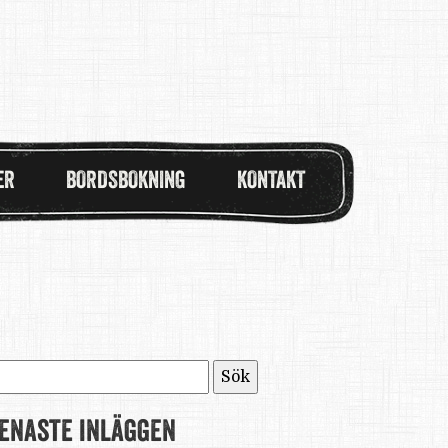
ER
BORDSBOKNING
KONTAKT
ök
fter:
enaste inläggen