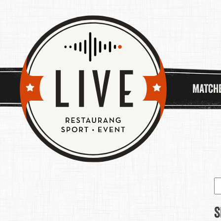
MATCH
S
e
S