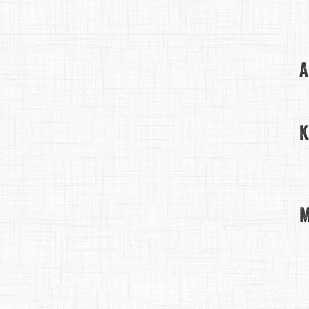
A
K
M